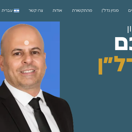
ים
מגזין נדל”ן
מהתקשורת
אודות
צרו קשר
עברית
ן
ם
ל״ן